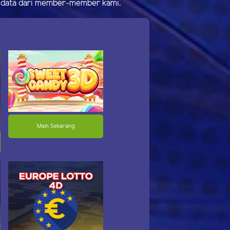
an data dari member-member kami.
Main Sekarang