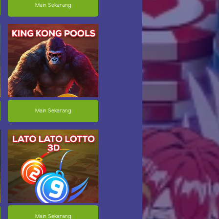
Main Sekarang
Main Sekarang
Main Sekarang