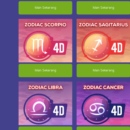
Main Sekarang
Main Sekarang
Main Sekarang
Main Sekarang