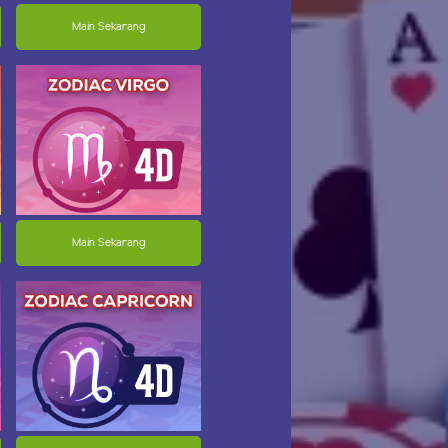
Main Sekarang
Main Sekarang