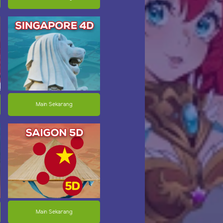
Main Sekarang
Main Sekarang