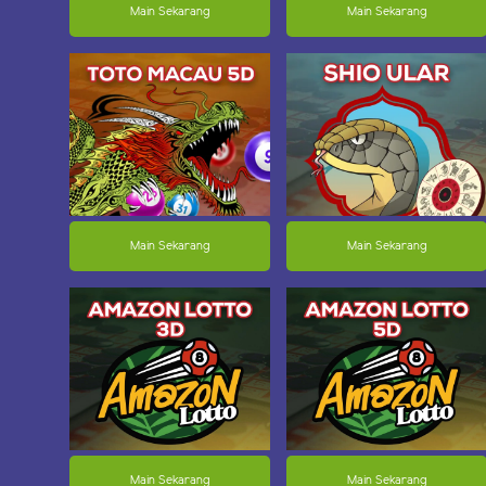
Main Sekarang
Main Sekarang
Main Sekarang
Main Sekarang
Main Sekarang
Main Sekarang