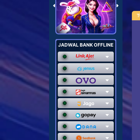
T
JADWAL BANK OFFLINE