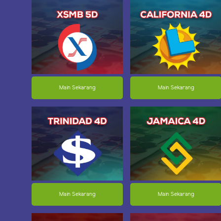
Main Sekarang
Main Sekarang
Main Sekarang
Main Sekarang