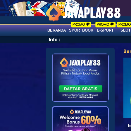
PROMO
PROMO
PROM
BERANDA
SPORTBOOK
E-SPORT
SLOT
Info :
`Selamat Datang 
Be
M